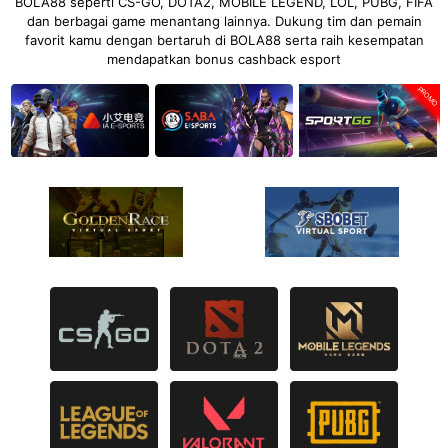
BOLA88 seperti CS-GO, DOTA2, MOBILE LEGEND, LOL, PUBG, FIFA
dan berbagai game menantang lainnya. Dukung tim dan pemain
favorit kamu dengan bertaruh di BOLA88 serta raih kesempatan
mendapatkan bonus cashback esport
PROMO