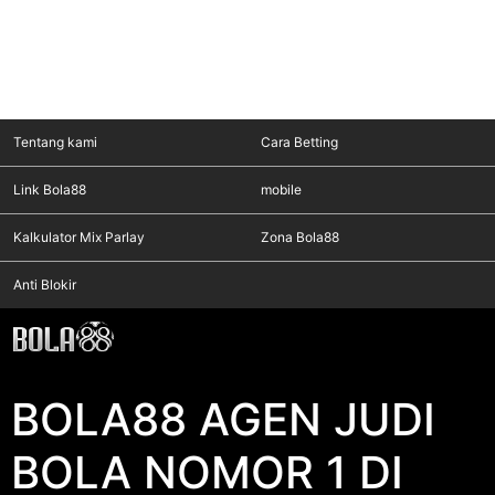
Tentang kami
Cara Betting
Link Bola88
mobile
Kalkulator Mix Parlay
Zona Bola88
Anti Blokir
BOLA88 AGEN JUDI
BOLA NOMOR 1 DI