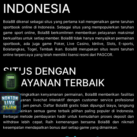
INDONESIA
Bola88
dikenal sebagai situs yang pertama kali mengenalkan game taruhan
sportbook online di Indonesia. Sebagai situs yang mempopulerkan taruhan
game sport online, Bola88 berkomitmen memberikan pelayanan maksimal
berkualitas untuk setiap member. Bola88 tidak hanya menyajikan permainan
sportbook, ada juga game Poker, Live Casino, Idnlive, Slots, E-sports,
Bolatangkas, Togel, Tembak ikan. Bola88 merupakan situs resmi taruhan
online terpercaya yang telah memiliki lisensi resmi dari PAGCOR.
SITUS DENGAN
PELAYANAN TERBAIK
Untuk meningkatkan kenyamanan permainan, Bola88 memberikan fasilitas
berupa layanan livechat interaktif dengan customer service profesional
selama 24 jam penuh. Daftar Bola88 gratis tidak dipungut biaya, langsung
bisa memainkan semua game terbaik pilihan paling populer di Indonesia.
Berbagai metode pembayaran hadir untuk kemudahan proses deposit dan
withdraw lebih cepat. Raih kemenangan bersama Bola88 dan nikmati
kesempatan mendapatkan bonus dari setiap game yang dimainkan.