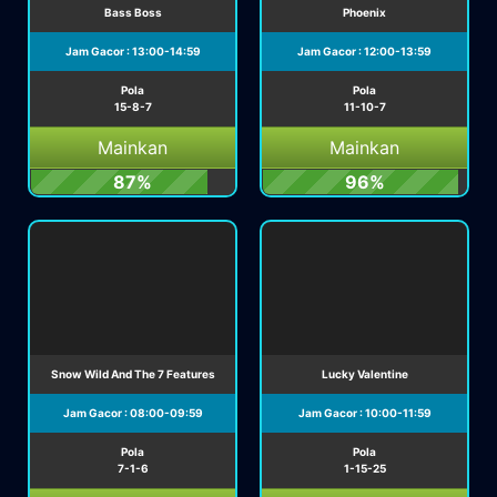
Bass Boss
Phoenix
Jam Gacor : 13:00-14:59
Jam Gacor : 12:00-13:59
Pola
Pola
15-8-7
11-10-7
Mainkan
Mainkan
87%
96%
Snow Wild And The 7 Features
Lucky Valentine
Jam Gacor : 08:00-09:59
Jam Gacor : 10:00-11:59
Pola
Pola
7-1-6
1-15-25